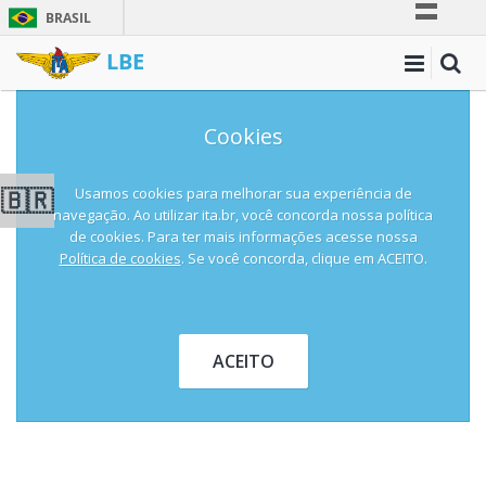
BRASIL
Simplifique!
LBE
Comunica BR
Participe
Cookies
Acesso à informação
Legislação
🇧🇷
Usamos cookies para melhorar sua experiência de
navegação. Ao utilizar ita.br, você concorda nossa política
Canais
de cookies. Para ter mais informações acesse nossa
Política de cookies
. Se você concorda, clique em ACEITO.
ACEITO